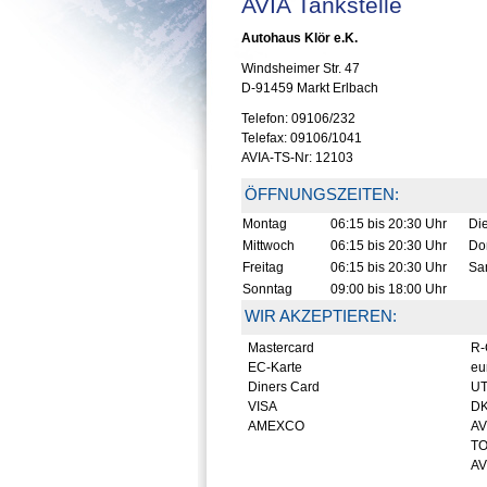
AVIA Tankstelle
Autohaus Klör e.K.
Windsheimer Str. 47
D-91459 Markt Erlbach
Telefon: 09106/232
Telefax: 09106/1041
AVIA-TS-Nr: 12103
ÖFFNUNGSZEITEN:
Montag
06:15 bis 20:30 Uhr
Di
Mittwoch
06:15 bis 20:30 Uhr
Do
Freitag
06:15 bis 20:30 Uhr
Sa
Sonntag
09:00 bis 18:00 Uhr
WIR AKZEPTIEREN:
Mastercard
R-
EC-Karte
eur
Diners Card
UT
VISA
D
AMEXCO
AV
TO
AV